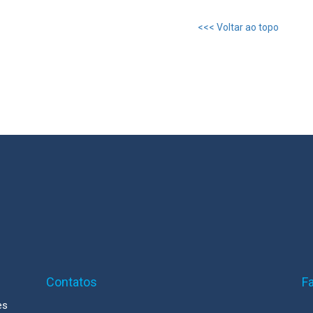
<<< Voltar ao topo
Contatos
F
es