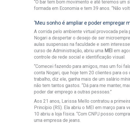
“O bar tem bom movimento e até teremos um sho
formada em Economia e tem 39 anos. “Não volto
‘Meu sonho é ampliar e poder empregar m
A corrida pelo ambiente virtual provocada pel
Nogari a despertar o desejo de ser microempre
aulas suspensas na faculdade e sem interesse e
curso de Administração, abriu uma
MEI
em agost
controle de rede social e identificação visual.
“Comecei fazendo para amigos, mas um foi fala
conta Nogari, que hoje tem 20 clientes para os 
trabalho, diz ele, ganha mais de um salário mí
não tem tantos gastos. “Dá para me manter, ma
poder dar emprego a outras pessoas.”
Aos 21 anos, Larissa Mello contratou a primei
Princípio (RS). Ela abriu o MEI em março para v
10 abriu a loja física. “Com CNPJ posso compr
uma empresa de jeans.