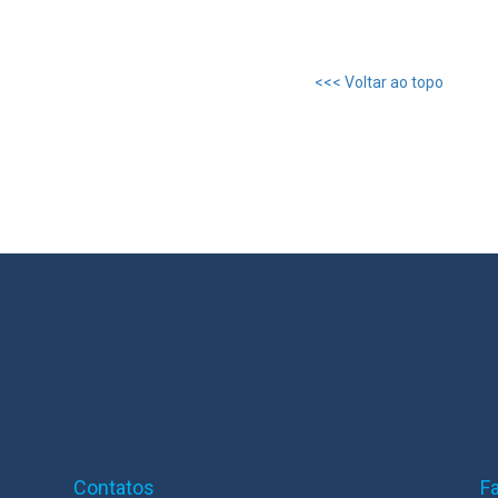
<<< Voltar ao topo
Contatos
F