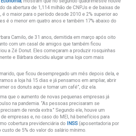
a Economia
, mostram que no segundo quadrimestre houve
do da abertura de 1,114 milhão de CNPJs e de baixas de
I
, é o maior para o período desde 2010 e 2% superior ao
des é o menor em quatro anos e também 17% abaixo do
bara Camilo, de 31 anos, demitida em março após oito
unto com um casal de amigos que também ficou
criou a Zé Donut. Eles começaram a produzir rosquinhas
amente e Bárbara decidiu alugar uma loja com mais
 o marido, que ficou desempregado um mês depois dela, e
ramos a loja há 15 dias e já pensamos em ampliar, abrir
er os donuts aqui e tomar um café”, diz ela.
irma que o aumento de novas pequenas empresas já
mpulso na pandemia. “As pessoas precisaram se
 precisam de renda extra.” Segundo ele, houve um
 de empresas e, no caso do MEI, há benefícios para
omo cobertura previdenciária do
INSS
(aposentadoria por
o custo de 5% do valor do salário mínimo.