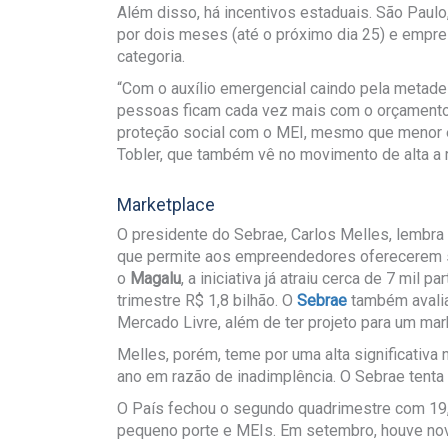
Além disso, há incentivos estaduais. São Paulo
por dois meses (até o próximo dia 25) e empr
categoria.
“Com o auxílio emergencial caindo pela metade
pessoas ficam cada vez mais com o orçamento
proteção social com o MEI, mesmo que menor em
Tobler, que também vê no movimento de alta a
Marketplace
O presidente do Sebrae, Carlos Melles, lembr
que permite aos empreendedores oferecerem 
o
Magalu
, a iniciativa já atraiu cerca de 7 mil
trimestre R$ 1,8 bilhão. O
Sebrae
também avalia
Mercado Livre, além de ter projeto para um mar
Melles, porém, teme por uma alta significativa
ano em razão de inadimplência. O Sebrae tenta 
O País fechou o segundo quadrimestre com 19
pequeno porte e MEIs. Em setembro, houve nov