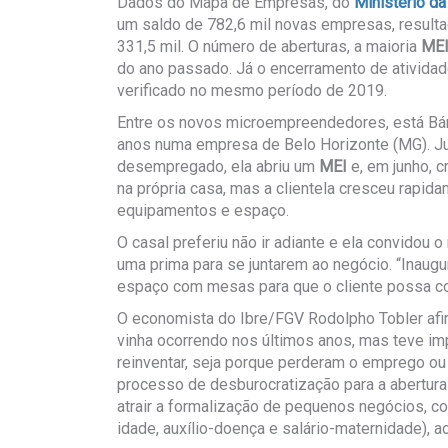
Dados do Mapa de Empresas, do
Ministério d
um saldo de 782,6 mil novas empresas, resulta
331,5 mil. O número de aberturas, a maioria
ME
do ano passado. Já o encerramento de ativida
verificado no mesmo período de 2019.
Entre os novos microempreendedores, está Bár
anos numa empresa de Belo Horizonte (MG). J
desempregado, ela abriu um
MEI
e, em junho, 
na própria casa, mas a clientela cresceu rapid
equipamentos e espaço.
O casal preferiu não ir adiante e ela convidou
uma prima para se juntarem ao negócio. “Inaugu
espaço com mesas para que o cliente possa com
O economista do Ibre/FGV Rodolpho Tobler af
vinha ocorrendo nos últimos anos, mas teve i
reinventar, seja porque perderam o emprego ou
processo de desburocratização para a abertura
atrair a formalização de pequenos negócios, c
idade, auxílio-doença e salário-maternidade), a