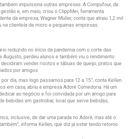
também impulsiona outras empresas. A Compufour, de
gestão e, em maio, criou o ClippMei, ferramenta
ente da empresa, Wagner Müller, conta que atraiu 1,2 mil
10% na clientela de micro e pequenas empresas.
ário reduzido no início da pandemia com o corte das
lipe Augusto, perdeu alunos e também viu o rendimento
, decidiram vender risotos e tábuas de queijo, pratos que
iados por amigos.
por dia, mas logo passamos para 12 a 15”, conta Kellen.
ntos em casa, abriu a empresa Adorê Comedoria. Há um
edicar ao negócio e foi convidada por um amigo para
 de bebidas em gastrobar, local que serve bebidas,
emos, inclusive, de dar uma parada no Adorê, mas até o
 também”, informa Kellen, que diz já estar tendo retorno