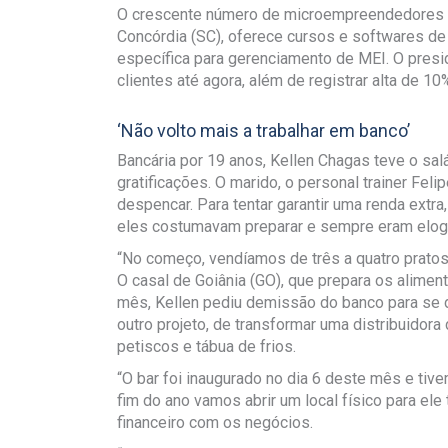
O crescente número de microempreendedores 
Concórdia (SC), oferece cursos e softwares de 
específica para gerenciamento de MEI. O presid
clientes até agora, além de registrar alta de 
‘Não volto mais a trabalhar em banco’
Bancária por 19 anos, Kellen Chagas teve o sal
gratificações. O marido, o personal trainer Fe
despencar. Para tentar garantir uma renda extra
eles costumavam preparar e sempre eram elog
“No começo, vendíamos de três a quatro pratos 
O casal de Goiânia (GO), que prepara os alime
mês, Kellen pediu demissão do banco para se d
outro projeto, de transformar uma distribuidora
petiscos e tábua de frios.
“O bar foi inaugurado no dia 6 deste mês e tiv
fim do ano vamos abrir um local físico para ele
financeiro com os negócios.