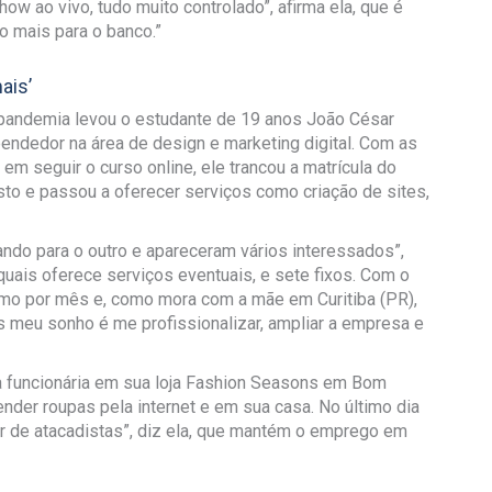
w ao vivo, tudo muito controlado”, afirma ela, que é
 mais para o banco.”
ais’
a pandemia levou o estudante de 19 anos João César
endedor na área de design e marketing digital. Com as
m seguir o curso online, ele trancou a matrícula do
o e passou a oferecer serviços como criação de sites,
ndo para o outro e apareceram vários interessados”,
quais oferece serviços eventuais, e sete fixos. Com o
nimo por mês e, como mora com a mãe em Curitiba (PR),
s meu sonho é me profissionalizar, ampliar a empresa e
ra funcionária em sua loja Fashion Seasons em Bom
ender roupas pela internet e em sua casa. No último dia
ar de atacadistas”, diz ela, que mantém o emprego em