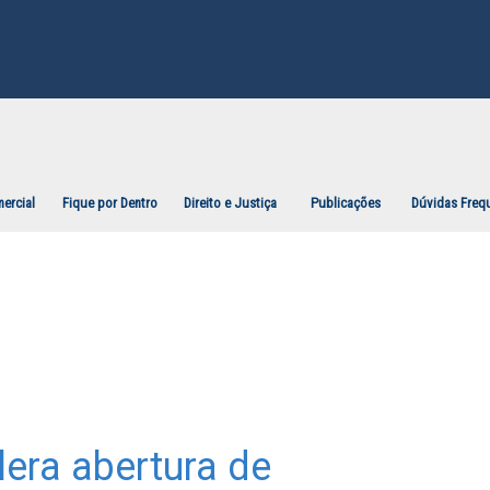
ercial
Fique por Dentro
Direito e Justiça
Publicações
Dúvidas Freq
era abertura de