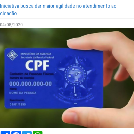
Iniciativa busca dar maior agilidade no atendimento ao
cidadão
04/08/2020
Compartilhar
Facebook
Twitter
WhatsApp