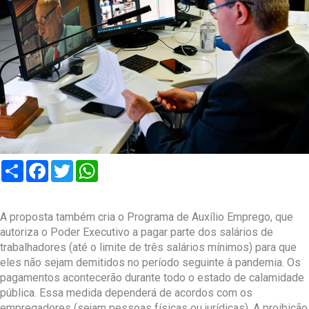
Compartilhar
Facebook
Twitter
WhatsApp
A proposta também cria o Programa de Auxílio Emprego, que
autoriza o Poder Executivo a pagar parte dos salários de
trabalhadores (até o limite de três salários mínimos) para que
eles não sejam demitidos no período seguinte à pandemia. Os
pagamentos acontecerão durante todo o estado de calamidade
pública. Essa medida dependerá de acordos com os
empregadores (sejam pessoas físicas ou jurídicas). A proibição