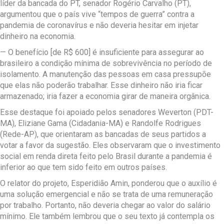
líder da bancada do PT, senador Rogério Carvalho (PT),
argumentou que o país vive “tempos de guerra” contra a
pandemia de coronavírus e não deveria hesitar em injetar
dinheiro na economia.
— O benefício [de R$ 600] é insuficiente para assegurar ao
brasileiro a condição mínima de sobrevivência no período de
isolamento. A manutenção das pessoas em casa pressupõe
que elas não poderão trabalhar. Esse dinheiro não iria ficar
armazenado; iria fazer a economia girar de maneira orgânica.
Esse destaque foi apoiado pelos senadores Weverton (PDT-
MA), Eliziane Gama (Cidadania-MA) e Randolfe Rodrigues
(Rede-AP), que orientaram as bancadas de seus partidos a
votar a favor da sugestão. Eles observaram que o investimento
social em renda direta feito pelo Brasil durante a pandemia é
inferior ao que tem sido feito em outros países.
O relator do projeto, Esperidião Amin, ponderou que o auxílio é
uma solução emergencial e não se trata de uma remuneração
por trabalho. Portanto, não deveria chegar ao valor do salário
mínimo. Ele também lembrou que o seu texto já contempla os