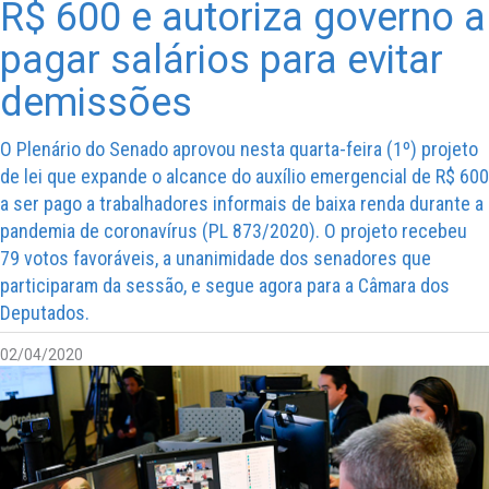
R$ 600 e autoriza governo a
pagar salários para evitar
demissões
O Plenário do Senado aprovou nesta quarta-feira (1º) projeto
de lei que expande o alcance do auxílio emergencial de R$ 600
a ser pago a trabalhadores informais de baixa renda durante a
pandemia de coronavírus (PL 873/2020). O projeto recebeu
79 votos favoráveis, a unanimidade dos senadores que
participaram da sessão, e segue agora para a Câmara dos
Deputados.
02/04/2020