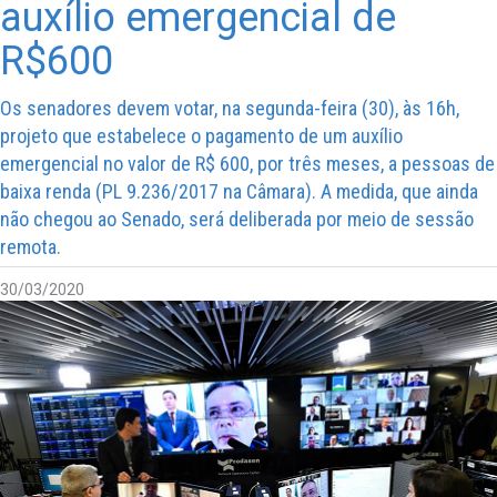
auxílio emergencial de
R$600
Os senadores devem votar, na segunda-feira (30), às 16h,
projeto que estabelece o pagamento de um auxílio
emergencial no valor de R$ 600, por três meses, a pessoas de
baixa renda (PL 9.236/2017 na Câmara). A medida, que ainda
não chegou ao Senado, será deliberada por meio de sessão
remota.
30/03/2020