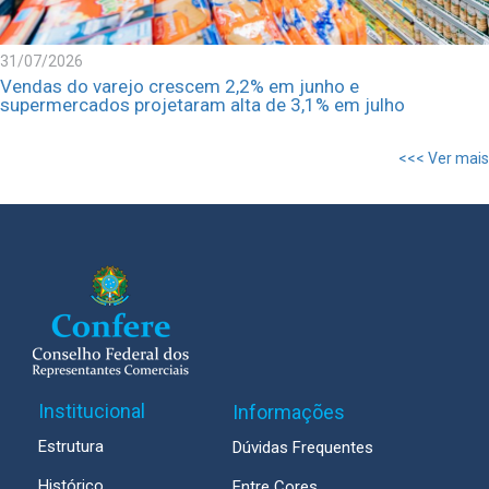
31/07/2026
Vendas do varejo crescem 2,2% em junho e
supermercados projetaram alta de 3,1% em julho
<<< Ver mais
Institucional
Informações
Estrutura
Dúvidas Frequentes
Histórico
Entre Cores