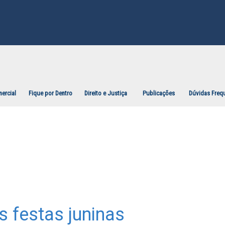
ercial
Fique por Dentro
Direito e Justiça
Publicações
Dúvidas Freq
s festas juninas