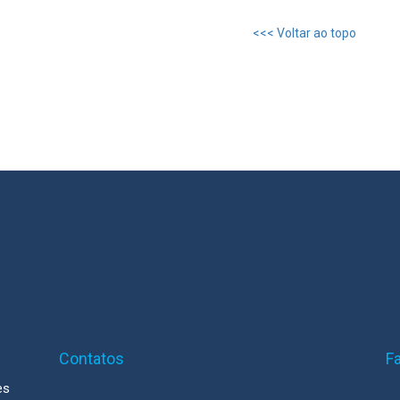
<<< Voltar ao topo
Contatos
F
es