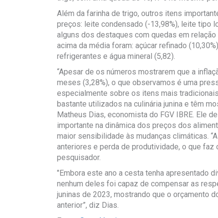
Além da farinha de trigo, outros itens importa
preços: leite condensado (-13,98%), leite tipo 
alguns dos destaques com quedas em relação 
acima da média foram: açúcar refinado (10,30%),
refrigerantes e água mineral (5,82).
“Apesar de os números mostrarem que a inflaçã
meses (3,28%), o que observamos é uma press
especialmente sobre os itens mais tradicionais
bastante utilizados na culinária junina e têm m
Matheus Dias, economista do FGV IBRE. Ele d
importante na dinâmica dos preços dos aliment
maior sensibilidade às mudanças climáticas. “A
anteriores e perda de produtividade, o que faz
pesquisador.
"Embora este ano a cesta tenha apresentado 
nenhum deles foi capaz de compensar as respe
juninas de 2023, mostrando que o orçamento do
anterior”, diz Dias.