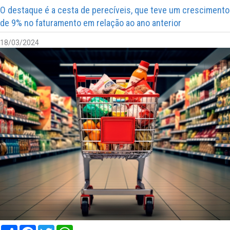
O destaque é a cesta de perecíveis, que teve um crescimento
de 9% no faturamento em relação ao ano anterior
18/03/2024
Compartilhar
Facebook
Twitter
WhatsApp