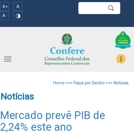
A+
A
A-
menu
Home
>>> Fique por Dentro >>> Notícias
Notícias
Mercado prevê PIB de
2,24% este ano