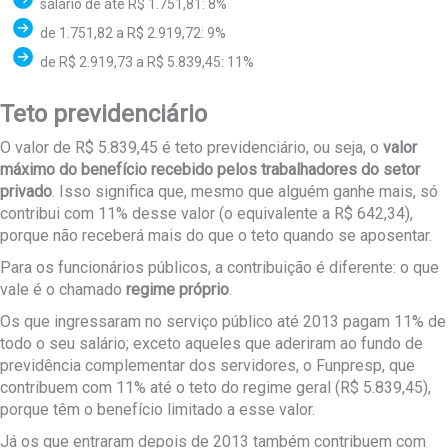
salário de até R$ 1.751,81: 8%
de 1.751,82 a R$ 2.919,72: 9%
de R$ 2.919,73 a R$ 5.839,45: 11%
Teto previdenciário
O valor de R$ 5.839,45 é teto previdenciário, ou seja, o
valor
máximo do benefício recebido pelos trabalhadores do setor
privado
. Isso significa que, mesmo que alguém ganhe mais, só
contribui com 11% desse valor (o equivalente a R$ 642,34),
porque não receberá mais do que o teto quando se aposentar.
Para os funcionários públicos, a contribuição é diferente: o que
vale é o chamado
regime próprio
.
Os que ingressaram no serviço público até 2013 pagam 11% de
todo o seu salário; exceto aqueles que aderiram ao fundo de
previdência complementar dos servidores, o Funpresp, que
contribuem com 11% até o teto do regime geral (R$ 5.839,45),
porque têm o benefício limitado a esse valor.
Já os que entraram depois de 2013 também contribuem com