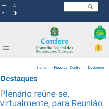
A+
A
A-
menu
Home
>>> Fique por Dentro >>> Destaques
Destaques
Plenário reúne-se,
virtualmente, para Reunião