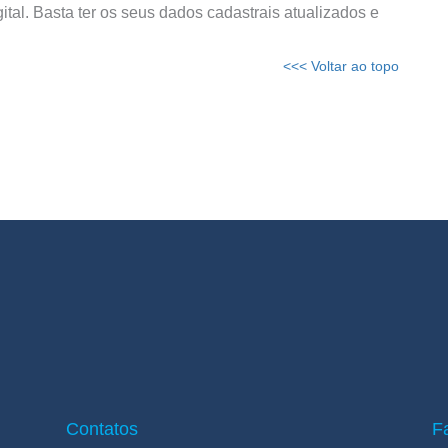
ital. Basta ter os seus dados cadastrais atualizados e
<<< Voltar ao topo
Contatos
F