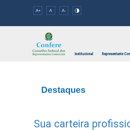
A+
A
A-
Institucional
Representante Com
Destaques
Sua carteira profiss