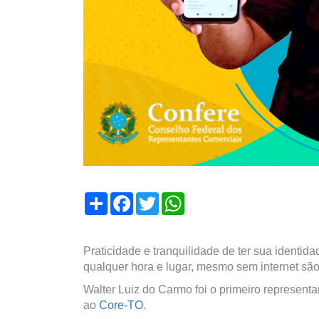
Compartilhar
Facebook
Twitter
WhatsApp
Praticidade e tranquilidade de ter sua identida
qualquer hora e lugar, mesmo sem internet são a
Walter Luiz do Carmo foi o primeiro representan
ao
Core-TO
.