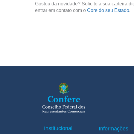
Gostou da novidade? Solicite a sua carteira dig
entrar em contato com o
Core do seu Estado
.
Institucional
Informações