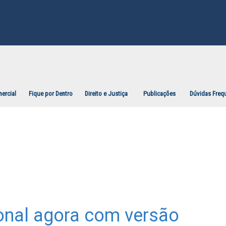
ercial
Fique por Dentro
Direito e Justiça
Publicações
Dúvidas Freq
ional agora com versão