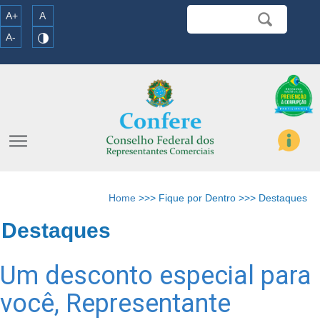
A+
A
A-
menu
Home
>>> Fique por Dentro >>> Destaques
Destaques
Um desconto especial para
você, Representante