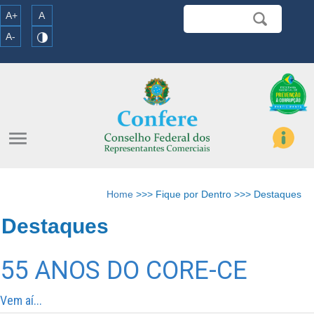
A+
A
A-
menu
Home
>>> Fique por Dentro >>> Destaques
Destaques
55 ANOS DO CORE-CE
Vem aí...