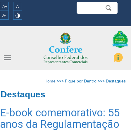
A+
A
A-
menu
Home
>>> Fique por Dentro >>> Destaques
Destaques
E-book comemorativo: 55
anos da Regulamentação