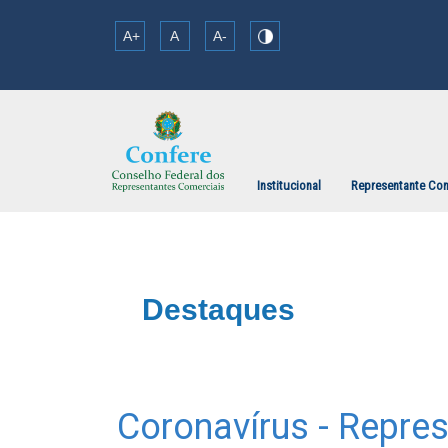
A+
A
A-
Institucional
Representante Com
Destaques
Coronavírus - Repres