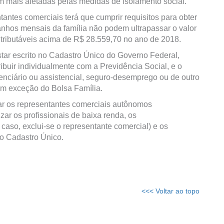
am mais afetadas pelas medidas de isolamento social.
antes comerciais terá que cumprir requisitos para obter
 ganhos mensais da família não podem ultrapassar o valor
 tributáveis acima de R$ 28.559,70 no ano de 2018.
star escrito no Cadastro Único do Governo Federal,
ibuir individualmente com a Previdência Social, e o
denciário ou assistencial, seguro-desemprego ou de outro
om exceção do Bolsa Família.
ar os representantes comerciais autônomos
ar os profissionais de baixa renda, os
caso, exclui-se o representante comercial) e os
 no Cadastro Único.
<<< Voltar ao topo