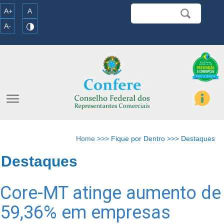
A+
A
A-
menu
Home
>>> Fique por Dentro >>> Destaques
Destaques
Core-MT atinge aumento de
59,36% em empresas