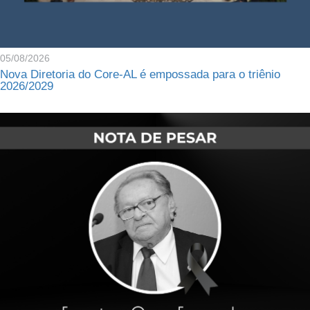
05/08/2026
Nova Diretoria do Core-AL é empossada para o triênio
2026/2029