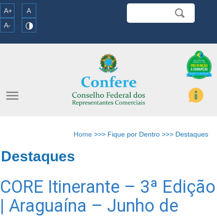
A+
A
A-
menu
Home
>>> Fique por Dentro >>> Destaques
Destaques
CORE Itinerante – 3ª Edição
| Araguaína – Junho de