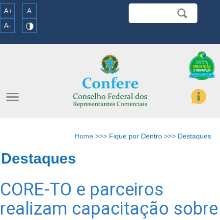
A+
A
A-
menu
Home
>>> Fique por Dentro >>> Destaques
Destaques
CORE-TO e parceiros
realizam capacitação sobre