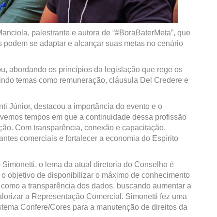
anciola, palestrante e autora de “#BoraBaterMeta”, que
s podem se adaptar e alcançar suas metas no cenário
u, abordando os princípios da legislação que rege os
utindo temas como remuneração, cláusula Del Credere e
i Júnior, destacou a importância do evento e o
ivemos tempos em que a continuidade dessa profissão
ão. Com transparência, conexão e capacitação,
antes comerciais e fortalecer a economia do Espírito
Simonetti, o lema da atual diretoria do Conselho é
o objetivo de disponibilizar o máximo de conhecimento
m como a transparência dos dados, buscando aumentar a
alorizar a Representação Comercial. Simonetti fez uma
stema Confere/Cores para a manutenção de direitos da