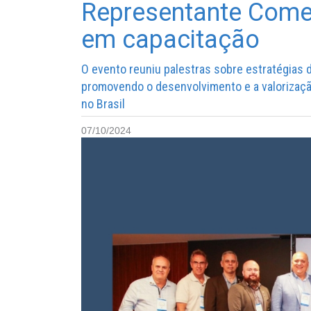
Representante Come
em capacitação
O evento reuniu palestras sobre estratégias di
promovendo o desenvolvimento e a valorizaçã
no Brasil
07/10/2024