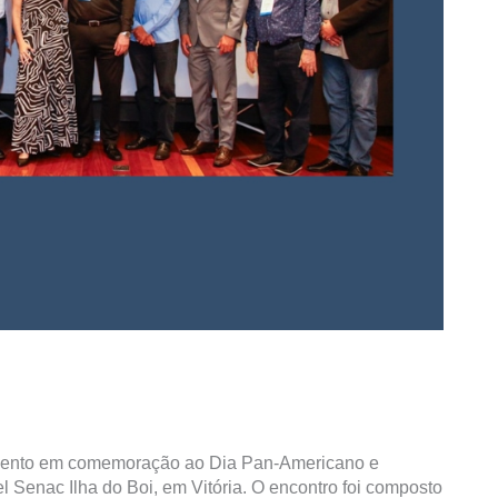
 evento em comemoração ao Dia Pan-Americano e
 Senac Ilha do Boi, em Vitória. O encontro foi composto