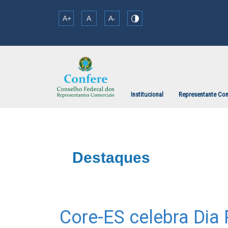
A+
A
A-
Institucional
Representante Com
Destaques
Core-ES celebra Dia