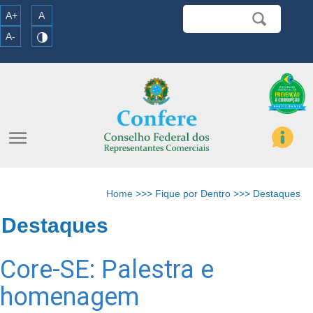
A+
A
A-
menu
Home
>>> Fique por Dentro >>> Destaques
Destaques
Core-SE: Palestra e
homenagem