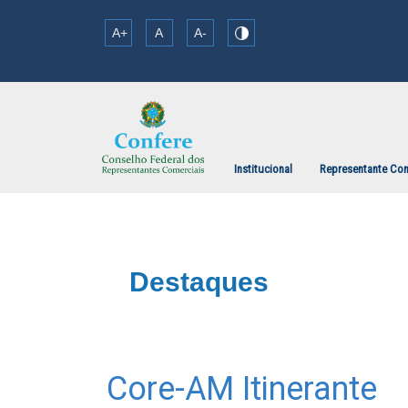
A+
A
A-
Institucional
Representante Com
Destaques
Core-AM Itinerante