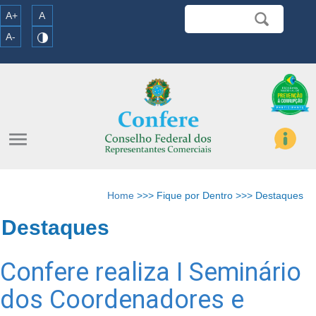
A+
A
A-
menu
Home
>>> Fique por Dentro >>> Destaques
Destaques
Confere realiza I Seminário
dos Coordenadores e