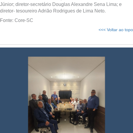
Júnior; diretor-secretário Douglas Alexandre Sena Lima; e
diretor- tesoureiro Adrião Rodrigues de Lima Neto.
Fonte: Core-SC
<<< Voltar ao topo