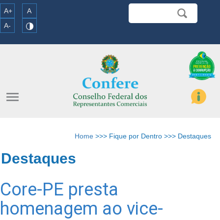
A+
A
A-
menu
Home
>>> Fique por Dentro >>> Destaques
Destaques
Core-PE presta
homenagem ao vice-